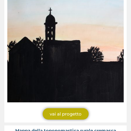
vai al progetto
Mappa della toponomastica rurale cremasca